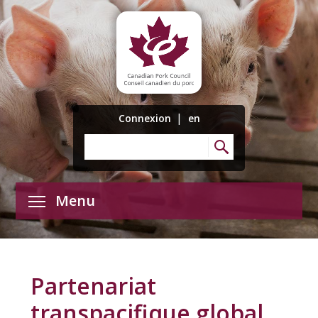
|
Connexion
en
Menu
Partenariat
transpacifique global