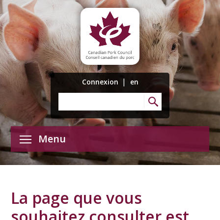
|
Connexion
en
Menu
La page que vous
souhaitez consulter est