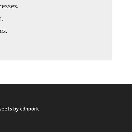
resses.
n.
ez.
eets by cdnpork