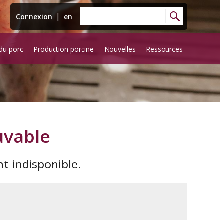
|
Connexion
en
du porc
Production porcine
Nouvelles
Ressources
uvable
 indisponible.