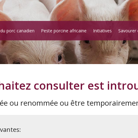
 du porc canadien
Peste porcine africaine
Initiatives
Savourer 
aitez consulter est intro
mée ou renommée ou être temporairement
ivantes: