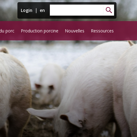
|
Login
en
du porc
Production porcine
Nouvelles
Ressources