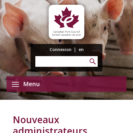
|
Connexion
en
Menu
Nouveaux
administrateurs