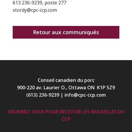
613 236-9239, poste 277
stordy@cpc-ccp.com
Retour aux communiqués
Conseil canadien du porc
900-220 av. Laurier O., Ottawa ON K1P 5Z9
(613) 236-9239
|
info@cpc-ccp.com
ABONNEZ-VOUS POUR RECEVOIR LES NOUVELLES DU
CCP