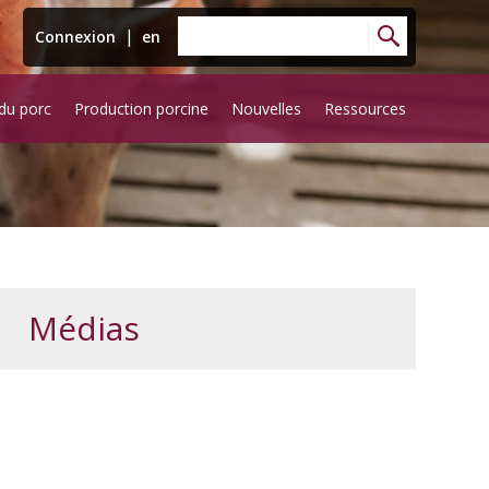
|
Connexion
en
du porc
Production porcine
Nouvelles
Ressources
Médias