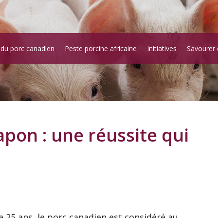
 du porc canadien
Peste porcine africaine
Initiatives
Savourer 
apon : une réussite qui
25 ans, le porc canadien est considéré au